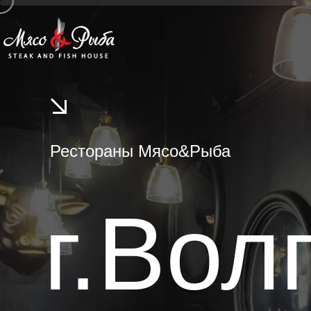
Рестораны Мясо&Рыба
г.Вол
Р