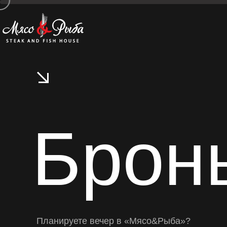
Брон
Р
Планируете вечер в «Мясо&Рыба»?