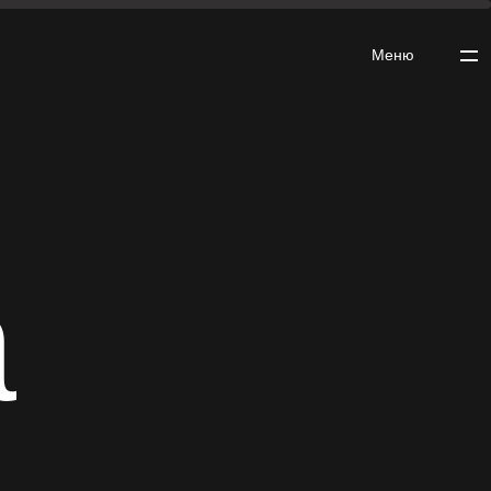
Меню
▼
а
 ▼