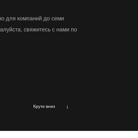
но для компаний до семи
ать
алуйста, свяжитесь с нами по
нг
↓
Крути вниз