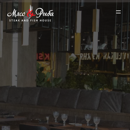
О проекте ▼
Меню ▼
Рестораны ▼
Акции
Забронировать