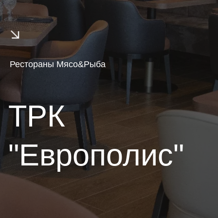
Франчайзинг
Доставка
Рестораны Мясо&Рыба
Язык/
ТРК
Language
"Европолис"