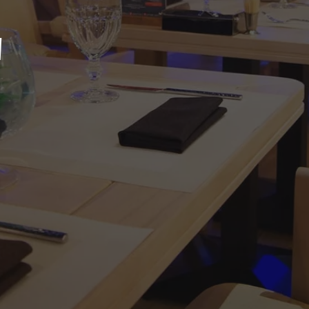
"
брониров
ранчайзи
Доставка
Язык/