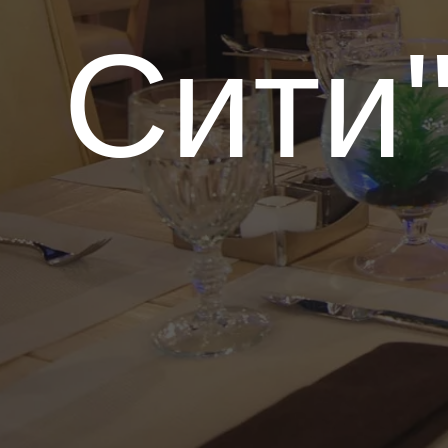
Сити
За
Ф