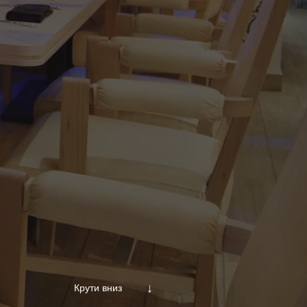
ать
нг
↓
Крути вниз