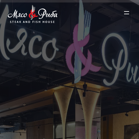
О проекте ▼
Меню ▼
Рестораны ▼
Акции
Забронировать