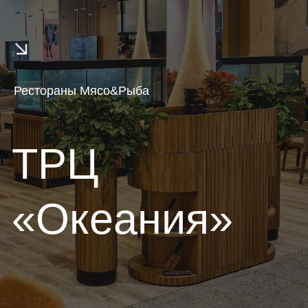
Франчайзинг
Доставка
Рестораны Мясо&Рыба
Язык/
ТРЦ
Language
«Океания»