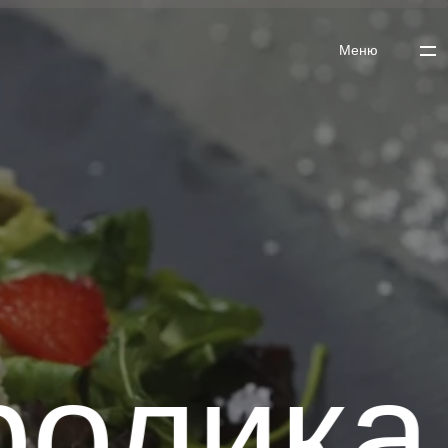
Меню
▼
 ▼
лика -