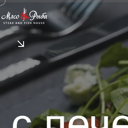
Р
 печен