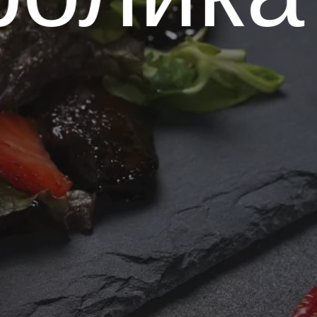
ать
нг