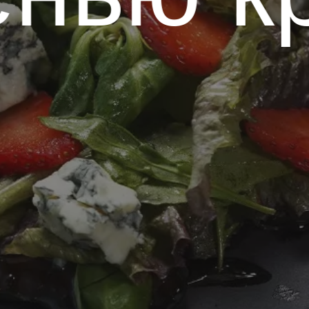
брониров
ранчайзи
Доставка
Язык/