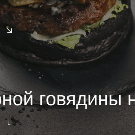
Франчайзинг
Доставка
Язык/
Language
й говядины на 