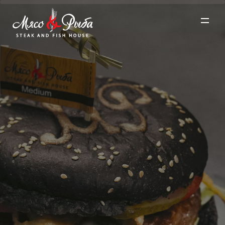
О проекте ▼
Меню ▼
Рестораны ▼
Акции
Забронировать