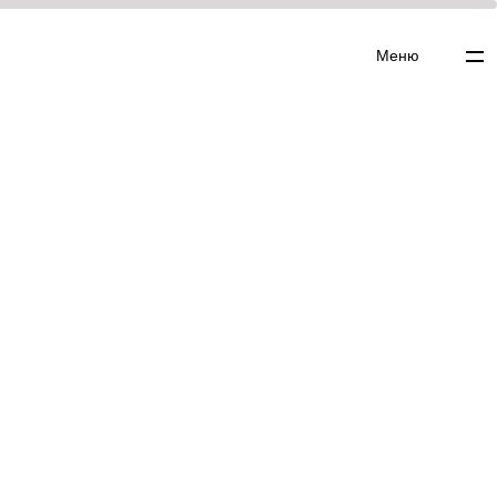
Меню
▼
 ▼