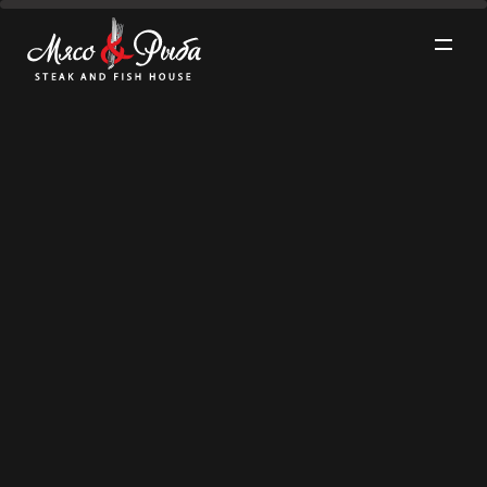
Новости
О проекте ▼
Меню ▼
Рестораны ▼
Встречайте
Акции
Забронировать
новинки в меню